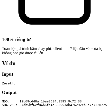
100% riêng tư
Toàn bộ quá trình băm chạy phía client — dữ liệu đầu vào của bạn
không bao giờ được tải lên.
Ví dụ
Input
Zerethon
Output
MD5:     12b69cd48af1bae2634b3595f9c72f33

SHA-256: 37db5bf6cf84b6fc4d683553ab476292cb3b7c73202251