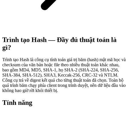
Trình tạo Hash — Đầy đủ thuật toán là
gì?
Trình tạo Hash là công cụ tính toán giá trị băm (hash) mật mã học và
checksum của văn bản hoặc file theo nhiều thuật toán khác nhau,
bao gồm MD4, MD5, SHA-1, họ SHA-2 (SHA-224, SHA-256,
SHA-384, SHA-512), SHA3, Keccak-256, CRC-32 và NTLM.
Công cụ trả về digest kết quả cho từng thuật toán đã chọn. Toàn bộ
quá trình băm chạy phía client trong trình duyệt, nên dữ liệu đầu vào
không bao giờ rời khỏi thiết bị.
Tính năng