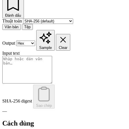
Đánh dấu
Thuật toán
Văn bản
Tệp
Output
Sample
Clear
Input text
SHA-256
digest
Sao chép
—
Cách dùng