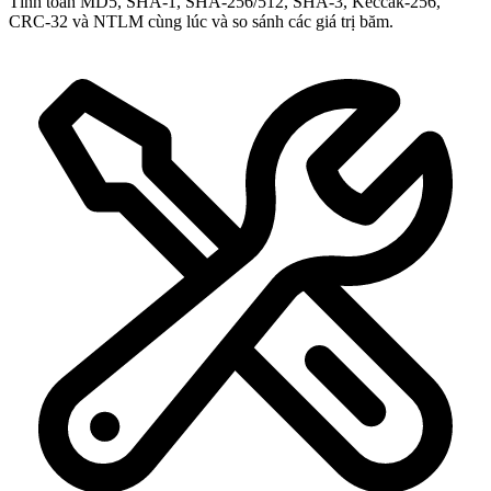
Tính toán MD5, SHA-1, SHA-256/512, SHA-3, Keccak-256,
CRC-32 và NTLM cùng lúc và so sánh các giá trị băm.