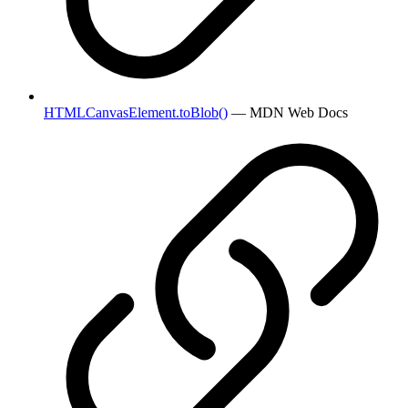
HTMLCanvasElement.toBlob()
— MDN Web Docs