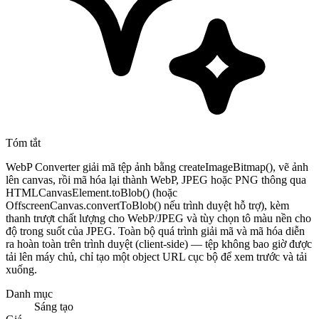
Tóm tắt
WebP Converter giải mã tệp ảnh bằng createImageBitmap(), vẽ ảnh
lên canvas, rồi mã hóa lại thành WebP, JPEG hoặc PNG thông qua
HTMLCanvasElement.toBlob() (hoặc
OffscreenCanvas.convertToBlob() nếu trình duyệt hỗ trợ), kèm
thanh trượt chất lượng cho WebP/JPEG và tùy chọn tô màu nền cho
độ trong suốt của JPEG. Toàn bộ quá trình giải mã và mã hóa diễn
ra hoàn toàn trên trình duyệt (client-side) — tệp không bao giờ được
tải lên máy chủ, chỉ tạo một object URL cục bộ để xem trước và tải
xuống.
Danh mục
Sáng tạo