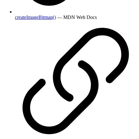
createImageBitmap()
— MDN Web Docs