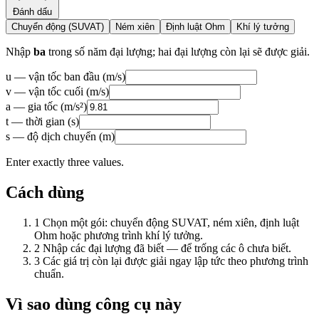
Đánh dấu
Chuyển động (SUVAT)
Ném xiên
Định luật Ohm
Khí lý tưởng
Nhập
ba
trong số năm đại lượng; hai đại lượng còn lại sẽ được giải.
u — vận tốc ban đầu (m/s)
v — vận tốc cuối (m/s)
a — gia tốc (m/s²)
t — thời gian (s)
s — độ dịch chuyển (m)
Enter exactly three values.
Cách dùng
1
Chọn một gói: chuyển động SUVAT, ném xiên, định luật
Ohm hoặc phương trình khí lý tưởng.
2
Nhập các đại lượng đã biết — để trống các ô chưa biết.
3
Các giá trị còn lại được giải ngay lập tức theo phương trình
chuẩn.
Vì sao dùng công cụ này