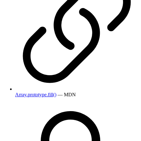
Array.prototype.fill()
— MDN