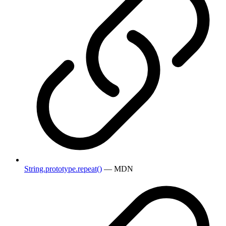
String.prototype.repeat()
— MDN