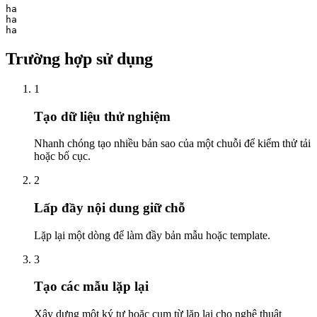
ha

ha

ha
Trường hợp sử dụng
1
Tạo dữ liệu thử nghiệm
Nhanh chóng tạo nhiều bản sao của một chuỗi để kiểm thử tải
hoặc bố cục.
2
Lấp đầy nội dung giữ chỗ
Lặp lại một dòng để làm đầy bản mẫu hoặc template.
3
Tạo các mẫu lặp lại
Xây dựng một ký tự hoặc cụm từ lặp lại cho nghệ thuật