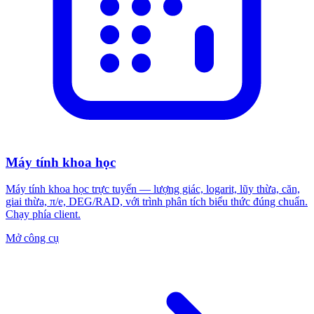
Máy tính khoa học
Máy tính khoa học trực tuyến — lượng giác, logarit, lũy thừa, căn,
giai thừa, π/e, DEG/RAD, với trình phân tích biểu thức đúng chuẩn.
Chạy phía client.
Mở công cụ