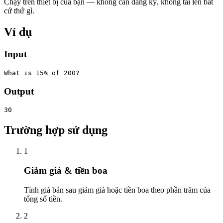
Chạy trên thiết bị của bạn — không cần đăng ký, không tải lên bất
cứ thứ gì.
Ví dụ
Input
What is 15% of 200?
Output
30
Trường hợp sử dụng
1
Giảm giá & tiền boa
Tính giá bán sau giảm giá hoặc tiền boa theo phần trăm của
tổng số tiền.
2