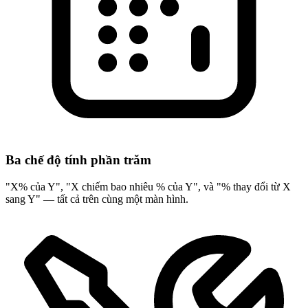
Ba chế độ tính phần trăm
"X% của Y", "X chiếm bao nhiêu % của Y", và "% thay đổi từ X
sang Y" — tất cả trên cùng một màn hình.