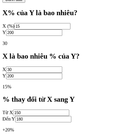
X% của Y là bao nhiêu?
X (%)
Y
30
X là bao nhiêu % của Y?
X
Y
15%
% thay đổi từ X sang Y
Từ X
Đến Y
+20%