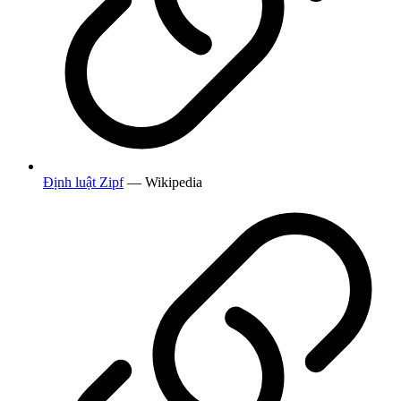
Định luật Zipf
— Wikipedia