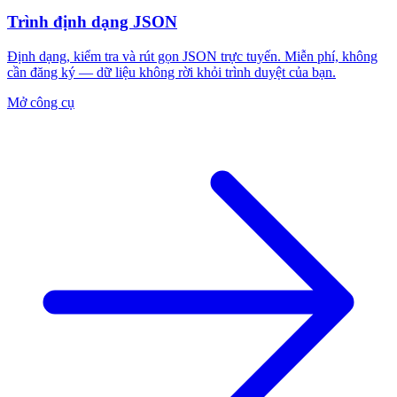
Trình định dạng JSON
Định dạng, kiểm tra và rút gọn JSON trực tuyến. Miễn phí, không
cần đăng ký — dữ liệu không rời khỏi trình duyệt của bạn.
Mở công cụ