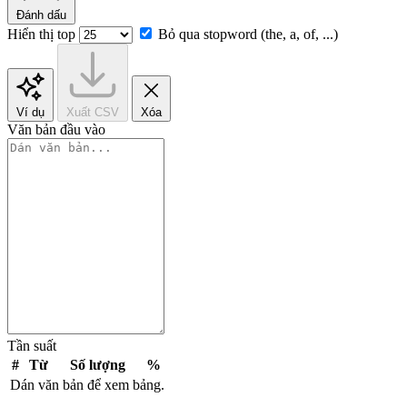
Đánh dấu
Hiển thị top
Bỏ qua stopword (the, a, of, ...)
Ví dụ
Xuất CSV
Xóa
Văn bản đầu vào
Tần suất
#
Từ
Số lượng
%
Dán văn bản để xem bảng.