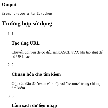
Output
Creme brulee a la Zerethon
Trường hợp sử dụng
1
Tạo slug URL
Chuyển đổi tiêu đề có dấu sang ASCII trước khi tạo slug để
có URL sạch.
2
Chuẩn hóa cho tìm kiếm
Gộp các dấu để "resume" khớp với "résumé" trong chỉ mục
tìm kiếm.
3
Làm sạch dữ liệu nhập