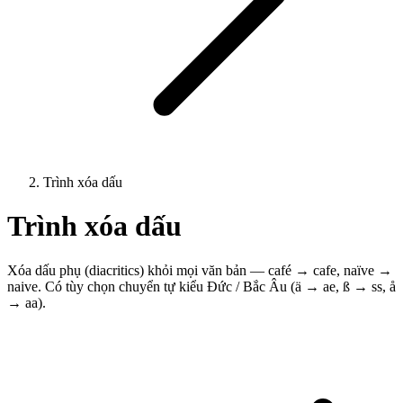
Trình xóa dấu
Trình xóa dấu
Xóa dấu phụ (diacritics) khỏi mọi văn bản — café → cafe, naïve →
naive. Có tùy chọn chuyển tự kiểu Đức / Bắc Âu (ä → ae, ß → ss, å
→ aa).