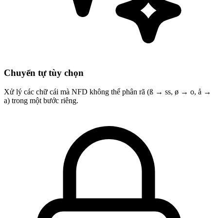
Chuyển tự tùy chọn
Xử lý các chữ cái mà NFD không thể phân rã (ß → ss, ø → o, å →
a) trong một bước riêng.