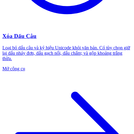
Xóa Dấu Câu
Loại bỏ dấu câu và ký hiệu Unicode khỏi văn bản. Có tùy chọn giữ
lại dấu nháy đơn, dấu gạch nối, dấu chấm; và gộp khoảng trắng
thừa.
Mở công cụ