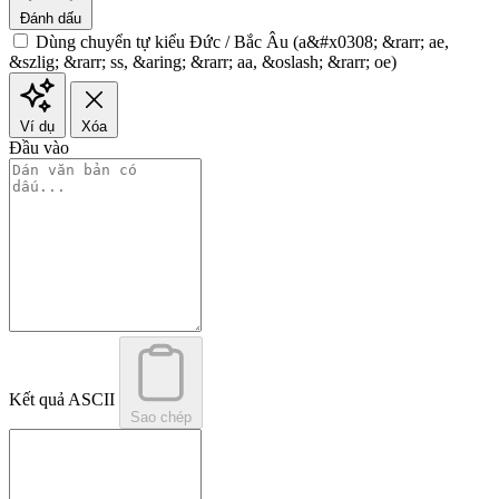
Đánh dấu
Dùng chuyển tự kiểu Đức / Bắc Âu (a&#x0308; &rarr; ae,
&szlig; &rarr; ss, &aring; &rarr; aa, &oslash; &rarr; oe)
Ví dụ
Xóa
Đầu vào
Kết quả ASCII
Sao chép