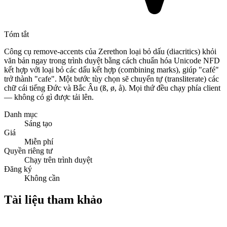
Tóm tắt
Công cụ remove-accents của Zerethon loại bỏ dấu (diacritics) khỏi
văn bản ngay trong trình duyệt bằng cách chuẩn hóa Unicode NFD
kết hợp với loại bỏ các dấu kết hợp (combining marks), giúp "café"
trở thành "cafe". Một bước tùy chọn sẽ chuyển tự (transliterate) các
chữ cái tiếng Đức và Bắc Âu (ß, ø, å). Mọi thứ đều chạy phía client
— không có gì được tải lên.
Danh mục
Sáng tạo
Giá
Miễn phí
Quyền riêng tư
Chạy trên trình duyệt
Đăng ký
Không cần
Tài liệu tham khảo