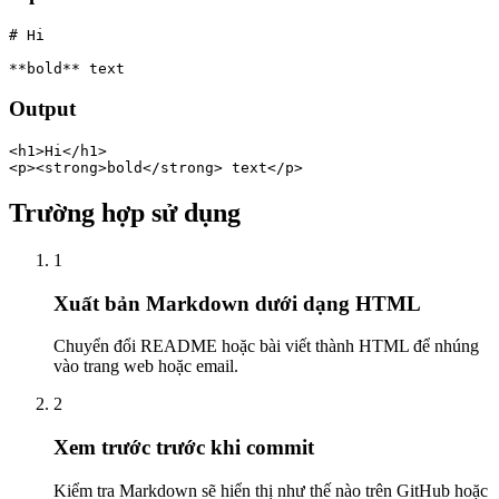
# Hi

**bold** text
Output
<h1>Hi</h1>

<p><strong>bold</strong> text</p>
Trường hợp sử dụng
1
Xuất bản Markdown dưới dạng HTML
Chuyển đổi README hoặc bài viết thành HTML để nhúng
vào trang web hoặc email.
2
Xem trước trước khi commit
Kiểm tra Markdown sẽ hiển thị như thế nào trên GitHub hoặc