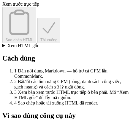
Xem trước trực tiếp
Sao chép HTML
Tải xuống
Xem HTML gốc
Cách dùng
1
Dán nội dung Markdown — hỗ trợ cả GFM lẫn
CommonMark.
2
Bật/tắt các tính năng GFM (bảng, danh sách công việc,
gạch ngang) và cách xử lý ngắt dòng.
3
Xem bản xem trước HTML trực tiếp ở bên phải. Mở “Xem
HTML gốc” để lấy mã nguồn.
4
Sao chép hoặc tải xuống HTML đã render.
Vì sao dùng công cụ này