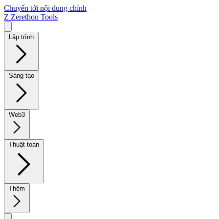
Chuyển tới nội dung chính
Z
Zerethon Tools
Lập trình
Sáng tạo
Web3
Thuật toán
Thêm