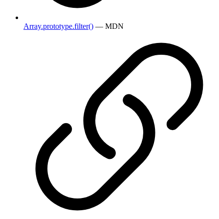
Array.prototype.filter()
— MDN