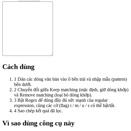
Cách dùng
1
Dán các dòng văn bản vào ô bên trái và nhập mẫu (pattern)
bên dưới.
2
Chuyển đổi giữa Keep matching (mặc định, giữ dòng khớp)
và Remove matching (loại bỏ dòng khớp).
3
Bật Regex để dùng đầy đủ sức mạnh của regular
expression, cùng các cờ (flag) i / m / u / s có thể bật/tắt.
4
Sao chép kết quả đã lọc.
Vì sao dùng công cụ này