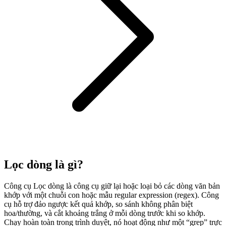
Lọc dòng là gì?
Công cụ Lọc dòng là công cụ giữ lại hoặc loại bỏ các dòng văn bản
khớp với một chuỗi con hoặc mẫu regular expression (regex). Công
cụ hỗ trợ đảo ngược kết quả khớp, so sánh không phân biệt
hoa/thường, và cắt khoảng trắng ở mỗi dòng trước khi so khớp.
Chạy hoàn toàn trong trình duyệt, nó hoạt động như một “grep” trực