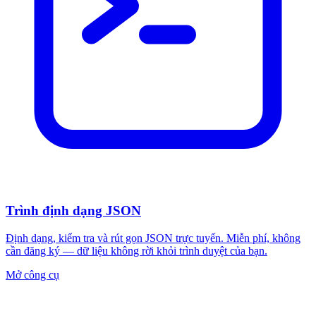
Trình định dạng JSON
Định dạng, kiểm tra và rút gọn JSON trực tuyến. Miễn phí, không
cần đăng ký — dữ liệu không rời khỏi trình duyệt của bạn.
Mở công cụ