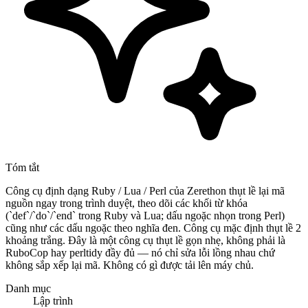
Tóm tắt
Công cụ định dạng Ruby / Lua / Perl của Zerethon thụt lề lại mã
nguồn ngay trong trình duyệt, theo dõi các khối từ khóa
(`def`/`do`/`end` trong Ruby và Lua; dấu ngoặc nhọn trong Perl)
cũng như các dấu ngoặc theo nghĩa đen. Công cụ mặc định thụt lề 2
khoảng trắng. Đây là một công cụ thụt lề gọn nhẹ, không phải là
RuboCop hay perltidy đầy đủ — nó chỉ sửa lỗi lồng nhau chứ
không sắp xếp lại mã. Không có gì được tải lên máy chủ.
Danh mục
Lập trình