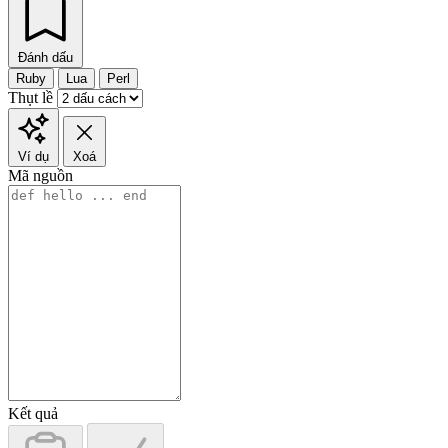
Đánh dấu
Ruby
Lua
Perl
Thụt lề
Ví dụ
Xoá
Mã nguồn
Kết quả