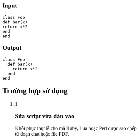
Input
class Foo

def bar(x)

return x*2

end

end
Output
class Foo

  def bar(x)

    return x*2

  end

end
Trường hợp sử dụng
1
Sửa script vừa dán vào
Khôi phục thụt lề cho mã Ruby, Lua hoặc Perl được sao chép
từ đoạn chat hoặc file PDF.