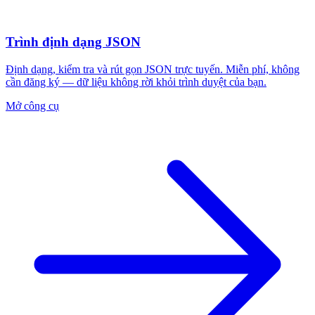
Trình định dạng JSON
Định dạng, kiểm tra và rút gọn JSON trực tuyến. Miễn phí, không
cần đăng ký — dữ liệu không rời khỏi trình duyệt của bạn.
Mở công cụ