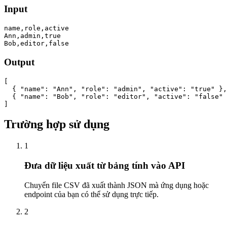
Input
name,role,active

Ann,admin,true

Bob,editor,false
Output
[

  { "name": "Ann", "role": "admin", "active": "true" },

  { "name": "Bob", "role": "editor", "active": "false" 
]
Trường hợp sử dụng
1
Đưa dữ liệu xuất từ bảng tính vào API
Chuyển file CSV đã xuất thành JSON mà ứng dụng hoặc
endpoint của bạn có thể sử dụng trực tiếp.
2