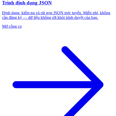
Trình định dạng JSON
Định dạng, kiểm tra và rút gọn JSON trực tuyến. Miễn phí, không
cần đăng ký — dữ liệu không rời khỏi trình duyệt của bạn.
Mở công cụ