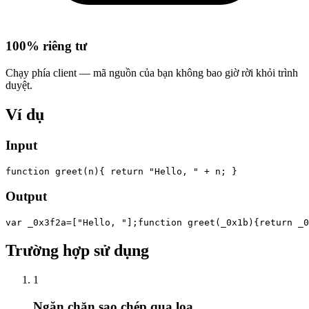
100% riêng tư
Chạy phía client — mã nguồn của bạn không bao giờ rời khỏi trình
duyệt.
Ví dụ
Input
function greet(n){ return "Hello, " + n; }
Output
var _0x3f2a=["Hello, "];function greet(_0x1b){return _0
Trường hợp sử dụng
1
Ngăn chặn sao chép qua loa