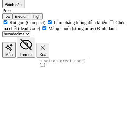
Đánh dấu
Preset
low
medium
high
Rút gọn (Compact)
Làm phẳng luồng điều khiển
Chèn
mã chết (dead-code)
Mảng chuỗi (string array)
Định danh
Mẫu
Làm rối
Xoá