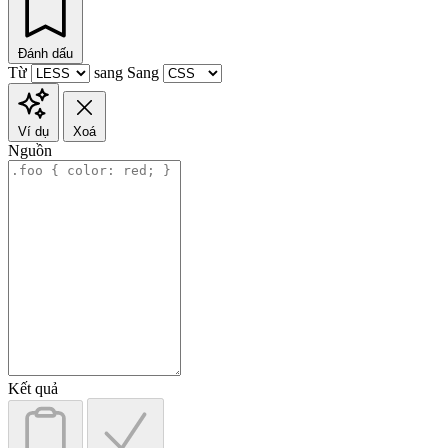
Đánh dấu
Từ
sang
Sang
Ví dụ
Xoá
Nguồn
Kết quả