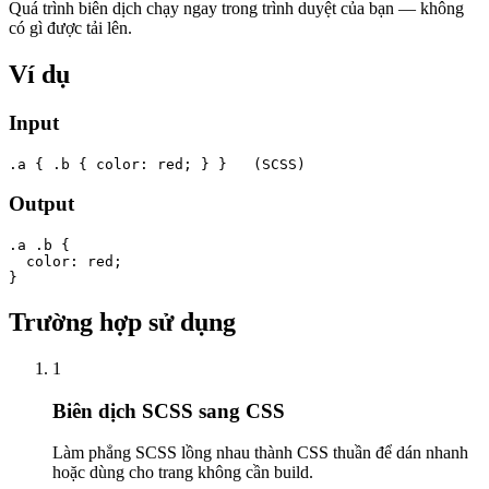
Quá trình biên dịch chạy ngay trong trình duyệt của bạn — không
có gì được tải lên.
Ví dụ
Input
.a { .b { color: red; } }   (SCSS)
Output
.a .b {

  color: red;

}
Trường hợp sử dụng
1
Biên dịch SCSS sang CSS
Làm phẳng SCSS lồng nhau thành CSS thuần để dán nhanh
hoặc dùng cho trang không cần build.