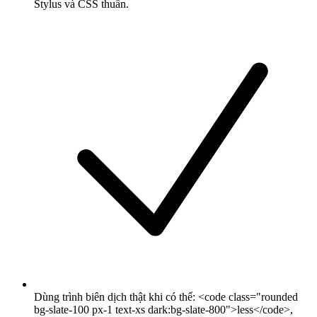
Stylus và CSS thuần.
Dùng trình biên dịch thật khi có thể: <code class="rounded
bg-slate-100 px-1 text-xs dark:bg-slate-800">less</code>,