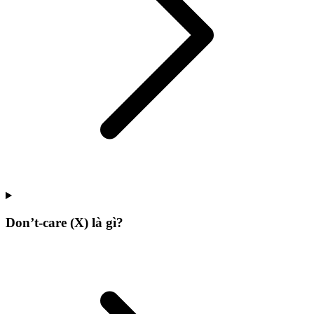
Don’t-care (X) là gì?