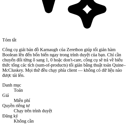
Tóm tắt
Công cụ giải bản đồ Karnaugh của Zerethon giúp tối giản hàm
Boolean lên đến bốn biến ngay trong trình duyệt của bạn. Chỉ cần
chuyển đổi từng ô sang 1, 0 hoặc don't-care, công cụ sẽ trả về biểu
thức tổng các tích (sum-of-products) tối giản bằng thuật toán Quine–
McCluskey. Mọi thứ đều chạy phía client — không có dữ liệu nào
được tải lên.
Danh mục
Toán
Giá
Miễn phí
Quyền riêng tư
Chạy trên trình duyệt
Đăng ký
Không cần