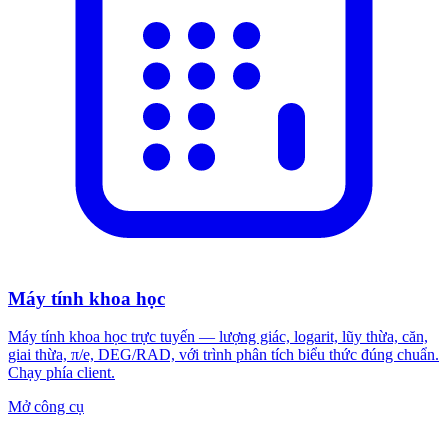
Máy tính khoa học
Máy tính khoa học trực tuyến — lượng giác, logarit, lũy thừa, căn,
giai thừa, π/e, DEG/RAD, với trình phân tích biểu thức đúng chuẩn.
Chạy phía client.
Mở công cụ