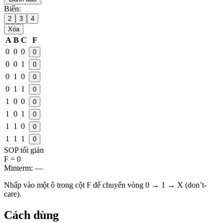
Biến:
2
3
4
Xóa
A
B
C
F
0
0
0
0
0
0
1
0
0
1
0
0
0
1
1
0
1
0
0
0
1
0
1
0
1
1
0
0
1
1
1
0
SOP tối giản
F =
0
Minterm:
—
Nhấp vào một ô trong cột F để chuyển vòng
0 → 1 → X
(don’t-
care).
Cách dùng