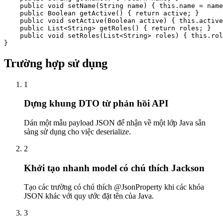
    public void setName(String name) { this.name = name
    public Boolean getActive() { return active; }

    public void setActive(Boolean active) { this.active
    public List<String> getRoles() { return roles; }

    public void setRoles(List<String> roles) { this.rol
}
Trường hợp sử dụng
1
Dựng khung DTO từ phản hồi API
Dán một mẫu payload JSON để nhận về một lớp Java sẵn
sàng sử dụng cho việc deserialize.
2
Khởi tạo nhanh model có chú thích Jackson
Tạo các trường có chú thích @JsonProperty khi các khóa
JSON khác với quy ước đặt tên của Java.
3