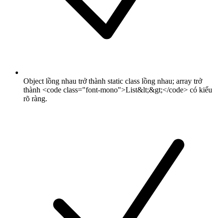
Object lồng nhau trở thành static class lồng nhau; array trở
thành <code class="font-mono">List&lt;&gt;</code> có kiểu
rõ ràng.