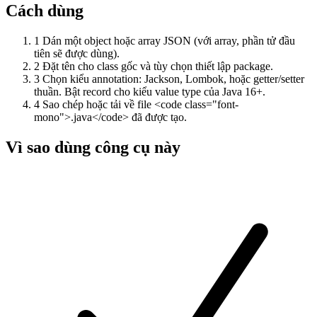
Cách dùng
1
Dán một object hoặc array JSON (với array, phần tử đầu
tiên sẽ được dùng).
2
Đặt tên cho class gốc và tùy chọn thiết lập package.
3
Chọn kiểu annotation: Jackson, Lombok, hoặc getter/setter
thuần. Bật record cho kiểu value type của Java 16+.
4
Sao chép hoặc tải về file <code class="font-
mono">.java</code> đã được tạo.
Vì sao dùng công cụ này