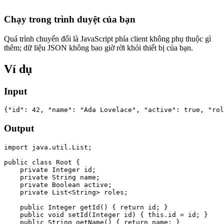
Chạy trong trình duyệt của bạn
Quá trình chuyển đổi là JavaScript phía client không phụ thuộc gì
thêm; dữ liệu JSON không bao giờ rời khỏi thiết bị của bạn.
Ví dụ
Input
{"id": 42, "name": "Ada Lovelace", "active": true, "rol
Output
import java.util.List;

public class Root {

    private Integer id;

    private String name;

    private Boolean active;

    private List<String> roles;

    public Integer getId() { return id; }

    public void setId(Integer id) { this.id = id; }

    public String getName() { return name; }
