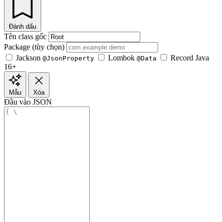
Đánh dấu
Tên class gốc
Package (tùy chọn)
Jackson
Lombok
Record Java
@JsonProperty
@Data
16+
Mẫu
Xóa
Đầu vào JSON