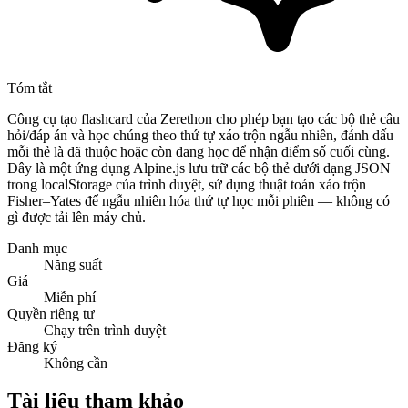
Tóm tắt
Công cụ tạo flashcard của Zerethon cho phép bạn tạo các bộ thẻ câu
hỏi/đáp án và học chúng theo thứ tự xáo trộn ngẫu nhiên, đánh dấu
mỗi thẻ là đã thuộc hoặc còn đang học để nhận điểm số cuối cùng.
Đây là một ứng dụng Alpine.js lưu trữ các bộ thẻ dưới dạng JSON
trong localStorage của trình duyệt, sử dụng thuật toán xáo trộn
Fisher–Yates để ngẫu nhiên hóa thứ tự học mỗi phiên — không có
gì được tải lên máy chủ.
Danh mục
Năng suất
Giá
Miễn phí
Quyền riêng tư
Chạy trên trình duyệt
Đăng ký
Không cần
Tài liệu tham khảo