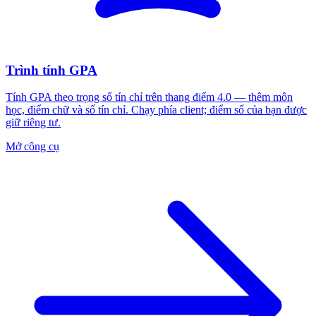
Trình tính GPA
Tính GPA theo trọng số tín chỉ trên thang điểm 4.0 — thêm môn
học, điểm chữ và số tín chỉ. Chạy phía client; điểm số của bạn được
giữ riêng tư.
Mở công cụ