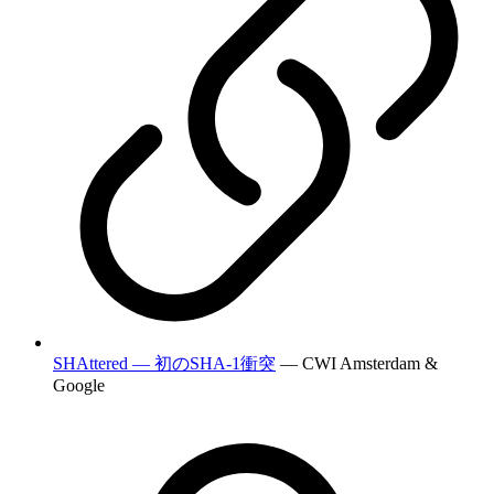
SHAttered — 初のSHA-1衝突
— CWI Amsterdam &
Google