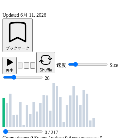
Updated
6月 11, 2026
ブックマーク
速度
Size
Shuffle
再生
28
0
/
217
Comparisons:
0
Swaps / writes:
0
Array accesses:
0