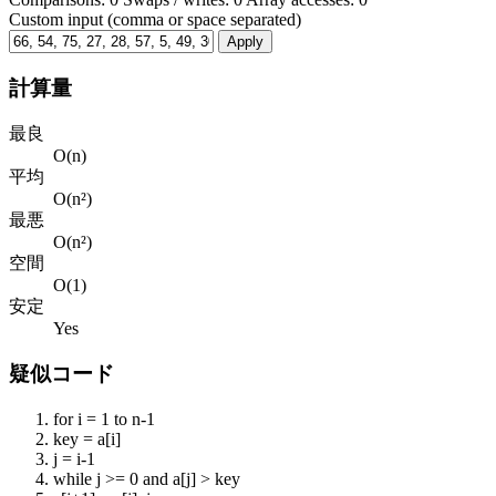
Custom input (comma or space separated)
Apply
計算量
最良
O(n)
平均
O(n²)
最悪
O(n²)
空間
O(1)
安定
Yes
疑似コード
for i = 1 to n-1
key = a[i]
j = i-1
while j >= 0 and a[j] > key