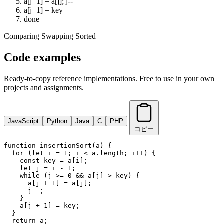
a[j+1] = a[j]; j--
a[j+1] = key
done
Comparing
Swapping
Sorted
Code examples
Ready-to-copy reference implementations. Free to use in your own
projects and assignments.
JavaScript
Python
Java
C
PHP
コピー
function insertionSort(a) {

  for (let i = 1; i < a.length; i++) {

    const key = a[i];

    let j = i - 1;

    while (j >= 0 && a[j] > key) {

      a[j + 1] = a[j];

      j--;

    }

    a[j + 1] = key;

  }

  return a;
