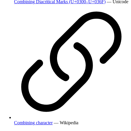
Combining Diacritical Marks (U+0300–U+036F)
— Unicode
Combining character
— Wikipedia