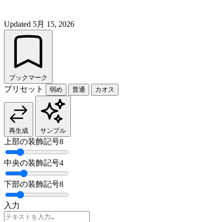
Updated
5月 15, 2026
ブックマーク
プリセット
弱め
普通
カオス
再生成
サンプル
上部の装飾記号
8
中央の装飾記号
4
下部の装飾記号
8
入力