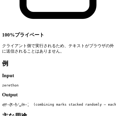
100%プライベート
クライアント側で実行されるため、テキストがブラウザの外
に送信されることはありません。
例
Input
zerethon
Output
z̸̛͈e̶͖͝r̵̭̽e̷͈͝t̶̯́h̸̳̆o̶͎͐n̵̥̈   (combining marks stacked randomly — 
主な用途