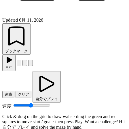
Updated
6月 11, 2026
ブックマーク
再生
迷路
クリア
自分でプレイ
速度
Click & drag on the grid to draw walls · drag the
green
and
red
squares to move start / goal · then press Play. Want a challenge? Hit
自分でプレイ
and solve the maze by hand.