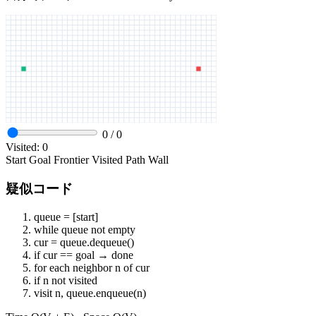
0
/
0
Visited:
0
Start
Goal
Frontier
Visited
Path
Wall
疑似コード
queue = [start]
while queue not empty
cur = queue.dequeue()
if cur == goal → done
for each neighbor n of cur
if n not visited
visit n, queue.enqueue(n)