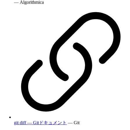
— Algorithmica
git diff — Gitドキュメント
— Git