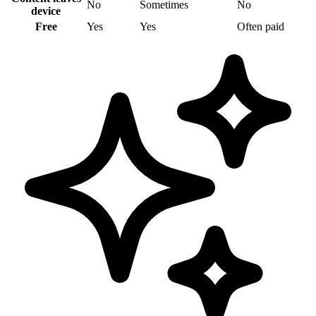
No
Sometimes
No
device
Free
Yes
Yes
Often paid