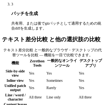
3
パッチを生成
共有用、または後でgitパッチとして適用するための統
合diffを生成します。
テキスト差分比較 と他の選択肢の比較
テキスト差分比較 と一般的なブラウザ・デスクトップの代
替ツールを比較 — 機能を一目で比較できます。
一般的なオンライ
デスクトップ
Zerethon
機能
Tools
ンツール
アプリ
Side-by-side
Yes
Yes
Yes
view
Inline view
Yes
Sometimes
Yes
Unified patch
Yes
Rarely
Yes
output
Line / word /
All three
Line only
All three
character
Content leaves