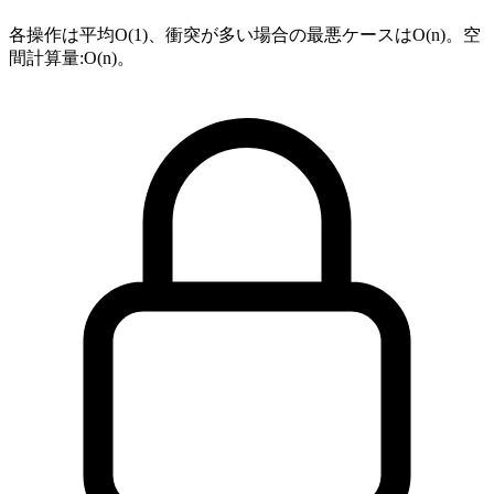
各操作は平均O(1)、衝突が多い場合の最悪ケースはO(n)。空
間計算量:O(n)。