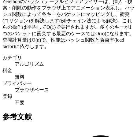
Zerethonのハッシュテーブルビジュアライザーは、挿入・検
索・削除の動作をブラウザ上でアニメーション表示し、ハッ
シュ関数によって各キーをバケットにマッピングし、衝突
(コリジョン)を解決します(例:チェイン法による解決)。これ
らの操作は平均してO(1)で実行されますが、多くのキーが1
つのバケットに衝突する最悪のケースではO(n)になります。
空間計算量はO(n)で、性能はハッシュ関数と負荷率(load
factor)に依存します。
カテゴリ
アルゴリズム
料金
無料
プライバシー
ブラウザベース
登録
不要
参考文献