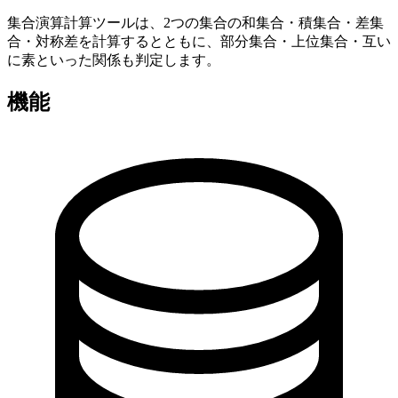
集合演算計算ツールは、2つの集合の和集合・積集合・差集
合・対称差を計算するとともに、部分集合・上位集合・互い
に素といった関係も判定します。
機能