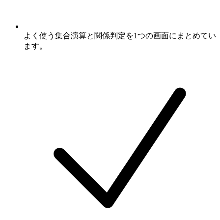
よく使う集合演算と関係判定を1つの画面にまとめてい
ます。