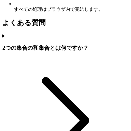
すべての処理はブラウザ内で完結します。
よくある質問
2つの集合の和集合とは何ですか？