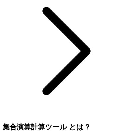
集合演算計算ツール とは？