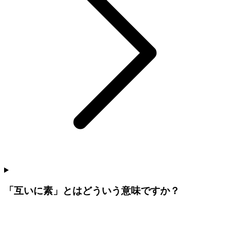
「互いに素」とはどういう意味ですか？