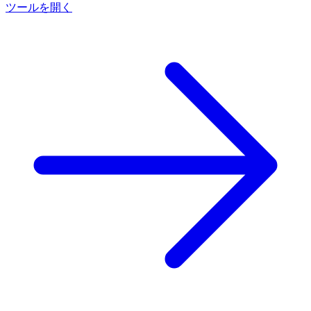
ツールを開く