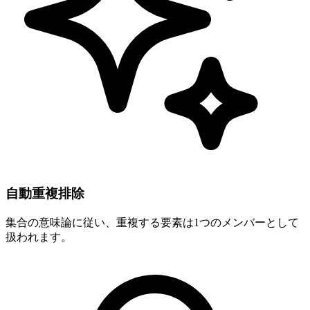
自動重複排除
集合の意味論に従い、重複する要素は1つのメンバーとして
扱われます。