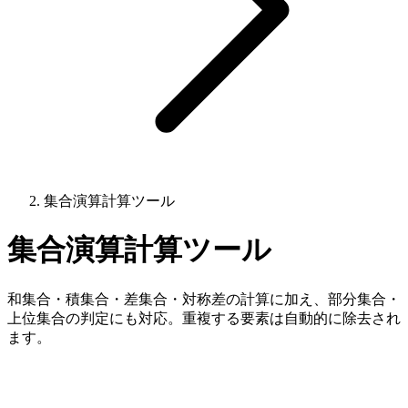
集合演算計算ツール
集合演算計算ツール
和集合・積集合・差集合・対称差の計算に加え、部分集合・
上位集合の判定にも対応。重複する要素は自動的に除去され
ます。