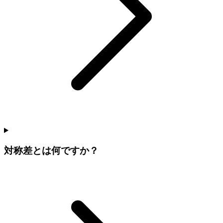
対称差とは何ですか？