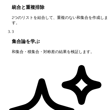
統合と重複排除
2つのリストを結合して、重複のない和集合を作成しま
す。
3
集合論を学ぶ
和集合・積集合・対称差の結果を検証します。