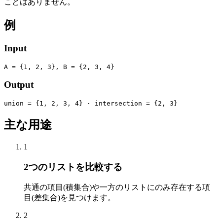
ことはありません。
例
Input
A = {1, 2, 3}, B = {2, 3, 4}
Output
union = {1, 2, 3, 4} · intersection = {2, 3}
主な用途
1
2つのリストを比較する
共通の項目(積集合)や一方のリストにのみ存在する項
目(差集合)を見つけます。
2