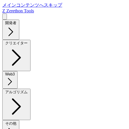
メインコンテンツへスキップ
Z
Zerethon Tools
開発者
クリエイター
Web3
アルゴリズム
その他