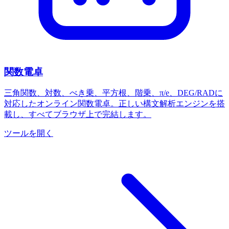
関数電卓
三角関数、対数、べき乗、平方根、階乗、π/e、DEG/RADに
対応したオンライン関数電卓。正しい構文解析エンジンを搭
載し、すべてブラウザ上で完結します。
ツールを開く