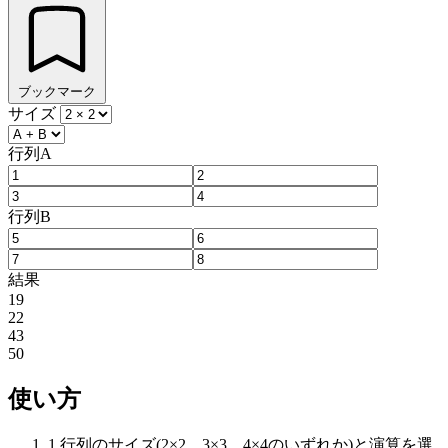
ブックマーク
サイズ
行列A
行列B
結果
19
22
43
50
使い方
1
行列のサイズ(2×2、3×3、4×4のいずれか)と演算を選