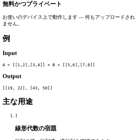
無料かつプライベート
お使いのデバイス上で動作します — 何もアップロードされ
ません。
例
Input
A = [[1,2],[3,4]] × B = [[5,6],[7,8]]
Output
[[19, 22], [43, 50]]
主な用途
1
線形代数の宿題