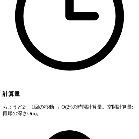
計算量
ちょうど2ⁿ − 1回の移動 → O(2ⁿ)の時間計算量。空間計算量:
再帰の深さO(n)。