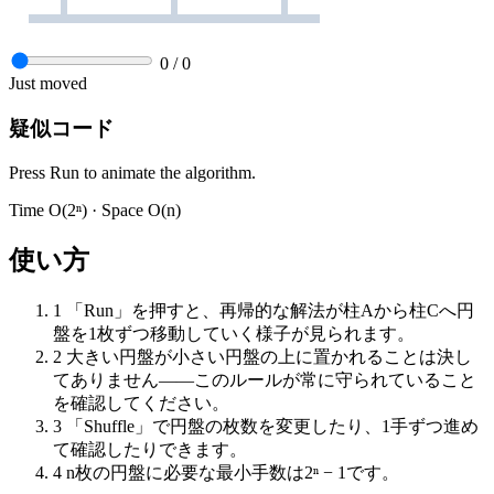
0
/
0
Just moved
疑似コード
Press Run to animate the algorithm.
Time
O(2ⁿ)
· Space
O(n)
使い方
1
「Run」を押すと、再帰的な解法が柱Aから柱Cへ円
盤を1枚ずつ移動していく様子が見られます。
2
大きい円盤が小さい円盤の上に置かれることは決し
てありません——このルールが常に守られていること
を確認してください。
3
「Shuffle」で円盤の枚数を変更したり、1手ずつ進め
て確認したりできます。
4
n枚の円盤に必要な最小手数は2ⁿ − 1です。