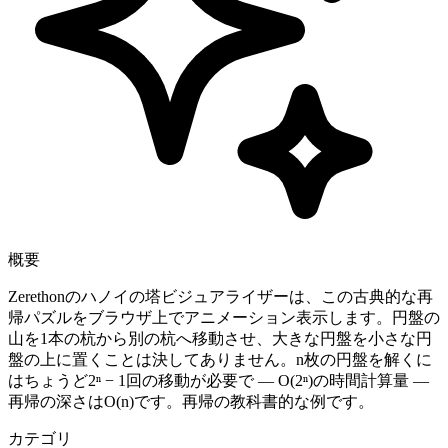
概要
Zerethonのハノイの塔ビジュアライザーは、この古典的な再
帰パズルをブラウザ上でアニメーション表示します。円盤の
山を1本の杭から別の杭へ移動させ、大きな円盤を小さな円
盤の上に置くことは決してありません。n枚の円盤を解くに
はちょうど2ⁿ − 1回の移動が必要で — O(2ⁿ)の時間計算量 —
再帰の深さはO(n)です。再帰の教科書的な例です。
カテゴリ