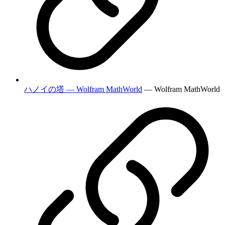
ハノイの塔 — Wolfram MathWorld
— Wolfram MathWorld