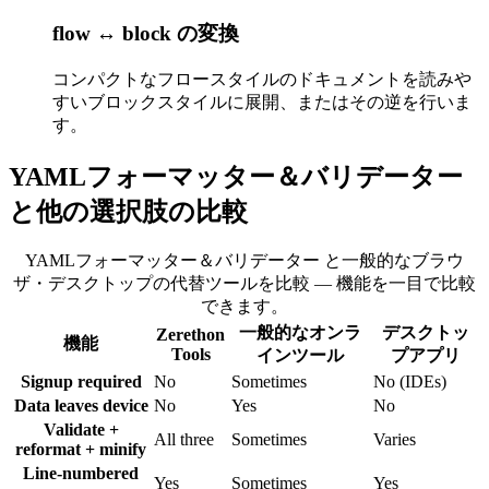
flow ↔ block の変換
コンパクトなフロースタイルのドキュメントを読みや
すいブロックスタイルに展開、またはその逆を行いま
す。
YAMLフォーマッター＆バリデーター
と他の選択肢の比較
YAMLフォーマッター＆バリデーター と一般的なブラウ
ザ・デスクトップの代替ツールを比較 — 機能を一目で比較
できます。
一般的なオンラ
デスクトッ
Zerethon
機能
Tools
インツール
プアプリ
Signup required
No
Sometimes
No (IDEs)
Data leaves device
No
Yes
No
Validate +
All three
Sometimes
Varies
reformat + minify
Line-numbered
Yes
Sometimes
Yes