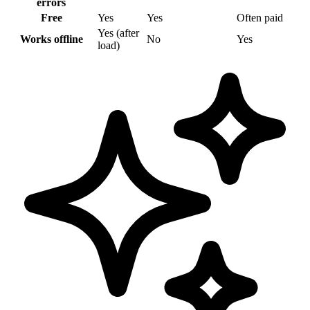
errors
Free
Yes
Yes
Often paid
Yes (after
Works offline
No
Yes
load)