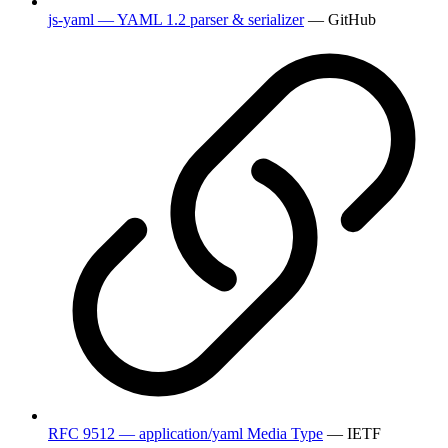
js-yaml — YAML 1.2 parser & serializer
— GitHub
RFC 9512 — application/yaml Media Type
— IETF