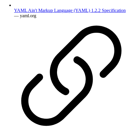
YAML Ain't Markup Language (YAML) 1.2.2 Specification
— yaml.org