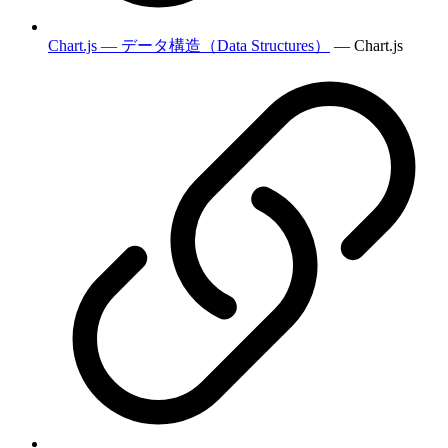
Chart.js — データ構造（Data Structures）
— Chart.js