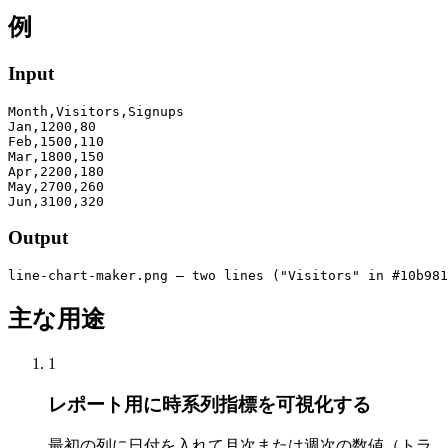
例
Input
Month,Visitors,Signups

Jan,1200,80

Feb,1500,110

Mar,1800,150

Apr,2200,180

May,2700,260

Jun,3100,320
Output
line-chart-maker.png — two lines ("Visitors" in #10b981
主な用途
1
レポート用に時系列指標を可視化する
最初の列に日付を入れて月次または週次の数値（トラ