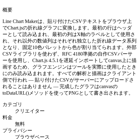
概要
Line Chart Makerは、貼り付けたCSVテキストをブラウザ上
でChart.jsの折れ線グラフに変換します。最初の行はヘッダ
ーとして読み込まれ、最初の列はX軸のラベルとして使用さ
れ、それ以外の数値列はそれぞれ独立した折れ線データ系列
となり、固定10色パレットから色が割り当てられます。外部
CSVライブラリを使わず、RFC 4180準拠の自作CSVパーサ
ーを使用し、Chart.js 4.5.1を遅延インポートしてcanvas上に描
画するため、グラフエンジンはツールを実際に使用したとき
にのみ読み込まれます。すべての解析と描画はクライアント
側で行われ — 貼り付けたCSVがサーバーにアップロードさ
れることはありません — 完成したグラフはcanvasの
toDataURL()メソッドを使ってPNGとして書き出されます。
カテゴリ
クリエイター
料金
無料
プライバシー
ブラウザベース