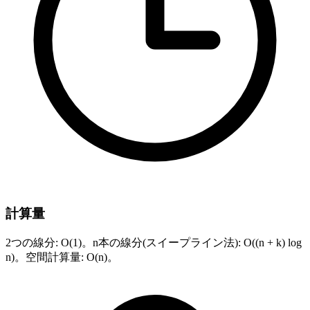
計算量
2つの線分: O(1)。n本の線分(スイープライン法): O((n + k) log
n)。空間計算量: O(n)。