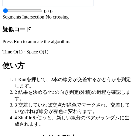
0
/
0
Segments
Intersection
No crossing
疑似コード
Press Run to animate the algorithm.
Time
O(1)
· Space
O(1)
使い方
1
Runを押して、2本の線分が交差するかどうかを判定
します。
2
結果を決める4つの向き判定(外積)の過程を確認しま
す。
3
交差していれば交点が緑色でマークされ、交差して
いなければ線分が赤色に変わります。
4
Shuffleを使うと、新しい線分のペアがランダムに生
成されます。