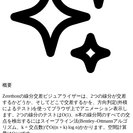
概要
Zerethonの線分交差ビジュアライザーは、2つの線分が交差
するかどうか、そしてどこで交差するかを、方向判定(外積
によるテスト)を使ってブラウザ上でアニメーション表示し
ます。2つの線分のテストはO(1)、n本の線分間のすべての交
点を検出するにはスイープライン法(Bentley–Ottmannアルゴ
リズム、k = 交点数)でO((n + k) log n)かかります。空間計算