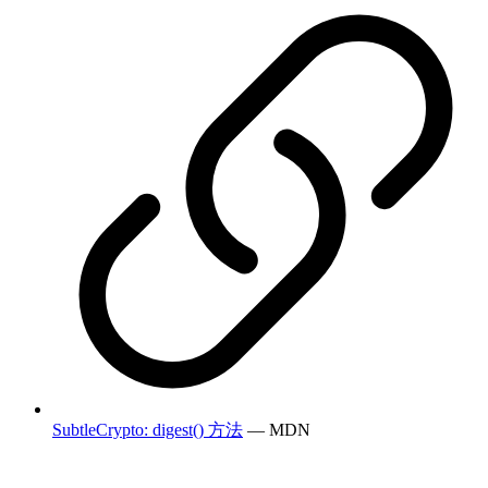
SubtleCrypto: digest() 方法
— MDN