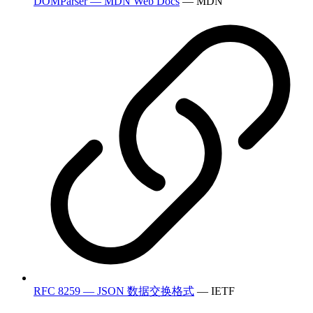
DOMParser — MDN Web Docs
— MDN
RFC 8259 — JSON 数据交换格式
— IETF