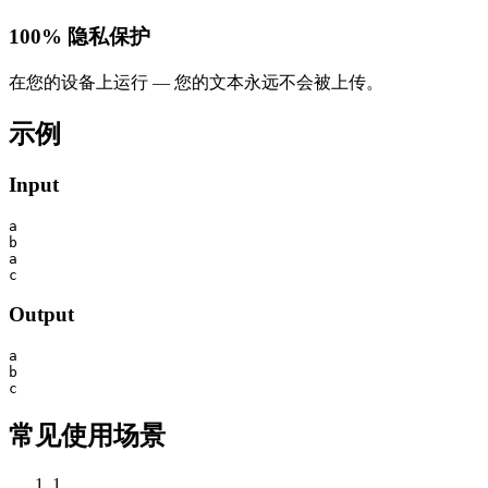
100% 隐私保护
在您的设备上运行 — 您的文本永远不会被上传。
示例
Input
a

b

a

c
Output
a

b

c
常见使用场景
1