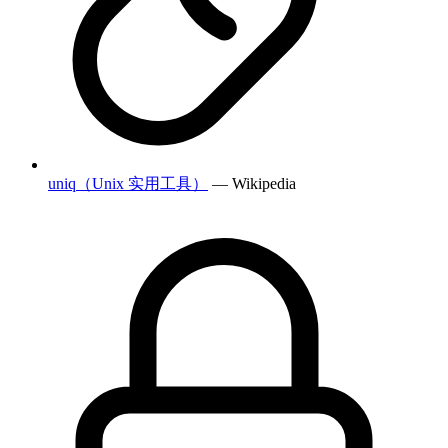
uniq（Unix 实用工具）
— Wikipedia