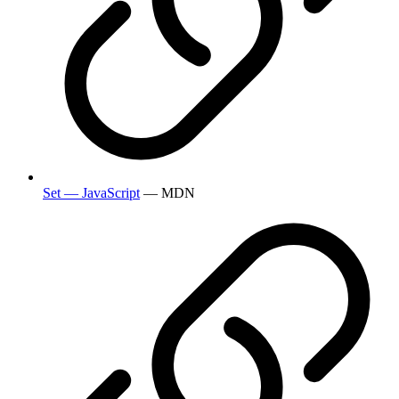
Set — JavaScript
— MDN