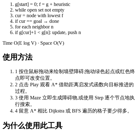
g[start] = 0; f = g + heuristic
while open set not empty
cur = node with lowest f
if cur == goal → done
for each neighbor n
if g[cur]+1 < g[n]: update, push n
Time
O(E log V)
· Space
O(V)
使用方法
1
按住鼠标拖动来绘制墙壁障碍;拖动绿色起点或红色终
点即可改变位置。
2
点击 Play 观看 A* 借助距离启发式函数向目标推进的
过程。
3
使用 Maze 立即生成障碍物,或使用 Step 逐个节点地执
行搜索。
4
留意 A* 相比 Dijkstra 或 BFS 遍历的格子要少得多。
为什么使用此工具