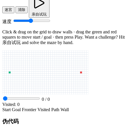
迷宫
清除
亲自试玩
速度
Click & drag on the grid to draw walls · drag the
green
and
red
squares to move start / goal · then press Play. Want a challenge? Hit
亲自试玩
and solve the maze by hand.
0
/
0
Visited:
0
Start
Goal
Frontier
Visited
Path
Wall
伪代码