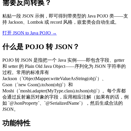
需要反向转换？
粘贴一段 JSON 示例，即可得到带类型的 Java POJO 类——支
持 Jackson、Lombok 或 record 风格，嵌套类会自动生成。
打开 JSON to Java POJO →
什么是 POJO 转 JSON？
POJO 转 JSON 是指把一个 Java 实例——即包含字段、getter
和 setter 的 Plain Old Java Object——序列化为 JSON 字符串的
过程。常用的标准库有
Jackson（`ObjectMapper.writeValueAsString(obj)`）、
Gson（`new Gson().toJson(obj)`）和
Moshi（`moshi.adapter(MyType.class).toJson(obj)`）。每个库都
会通过反射遍历对象的字段，应用相应注解（如果有的话，例
如 `@JsonProperty`、`@SerializedName`），然后生成合法的
JSON。
功能特性