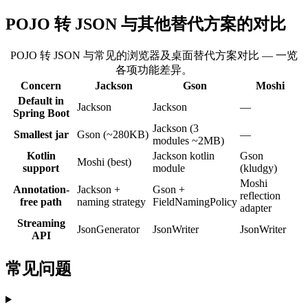
POJO 转 JSON 与其他替代方案的对比
POJO 转 JSON 与常见的浏览器及桌面替代方案对比 — 一览
各项功能差异。
Concern
Jackson
Gson
Moshi
Default in
Jackson
Jackson
—
Spring Boot
Jackson (3
Smallest jar
Gson (~280KB)
—
modules ~2MB)
Kotlin
Jackson kotlin
Gson
Moshi (best)
support
module
(kludgy)
Moshi
Annotation-
Jackson +
Gson +
reflection
free path
naming strategy
FieldNamingPolicy
adapter
Streaming
JsonGenerator
JsonWriter
JsonWriter
API
常见问题