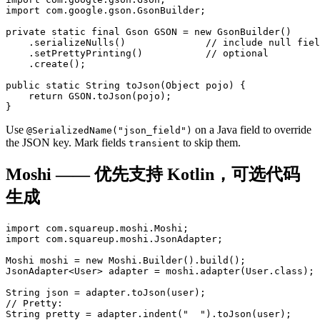
import com.google.gson.GsonBuilder;

private static final Gson GSON = new GsonBuilder()

    .serializeNulls()              // include null fiel
    .setPrettyPrinting()           // optional

    .create();

public static String toJson(Object pojo) {

    return GSON.toJson(pojo);

}
Use
on a Java field to override
@SerializedName("json_field")
the JSON key. Mark fields
to skip them.
transient
Moshi —— 优先支持 Kotlin，可选代码
生成
import com.squareup.moshi.Moshi;

import com.squareup.moshi.JsonAdapter;

Moshi moshi = new Moshi.Builder().build();

JsonAdapter<User> adapter = moshi.adapter(User.class);

String json = adapter.toJson(user);

// Pretty:

String pretty = adapter.indent("  ").toJson(user);