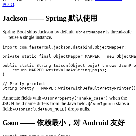
POJO
.
Jackson —— Spring 默认使用
Spring Boot ships Jackson by default.
is thread-safe
ObjectMapper
— reuse a single instance.
import com.fasterxml.jackson.databind.ObjectMapper;

private static final ObjectMapper MAPPER = new ObjectMa
public static String toJson(Object pojo) throws JsonPro
    return MAPPER.writeValueAsString(pojo);

}

// Pretty-printed:

String pretty = MAPPER.writerWithDefaultPrettyPrinter()
Annotate fields with
when the
@JsonProperty("snake_case")
JSON field name differs from the Java field.
skips a
@JsonIgnore
field;
drops nulls.
@JsonInclude(NON_NULL)
Gson —— 依赖最小，对 Android 友好
import com.google.gson.Gson;
