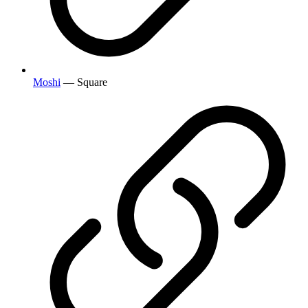
Moshi
— Square