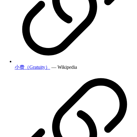
小费（Gratuity）
— Wikipedia