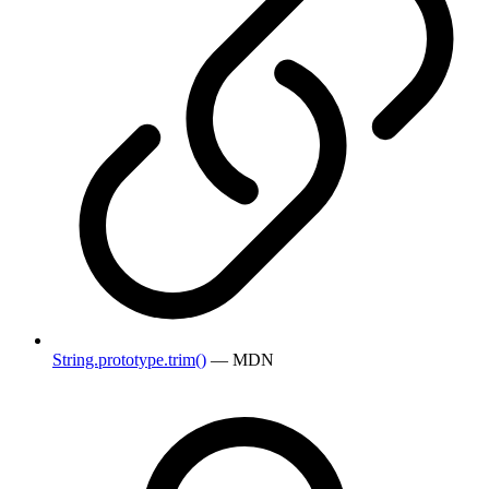
String.prototype.trim()
— MDN