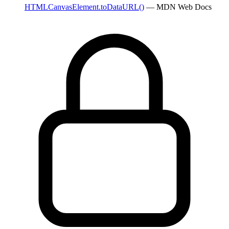
HTMLCanvasElement.toDataURL()
— MDN Web Docs