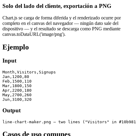
Solo del lado del cliente, exportación a PNG
Chart.js se carga de forma diferida y el renderizado ocurre por
completo en el canvas del navegador — ningún dato sale del
dispositivo — y el resultado se descarga como PNG mediante
canvas.toDataURL('image/png').
Ejemplo
Input
Month,Visitors,Signups

Jan,1200,80

Feb,1500,110

Mar,1800,150

Apr,2200,180

May,2700,260

Jun,3100,320
Output
line-chart-maker.png — two lines ("Visitors" in #10b981
Casos de uso comunes