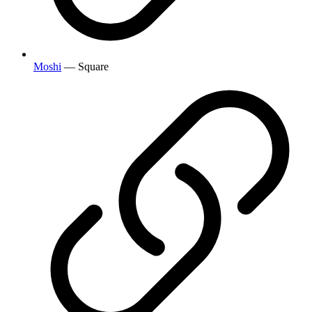
Moshi
— Square