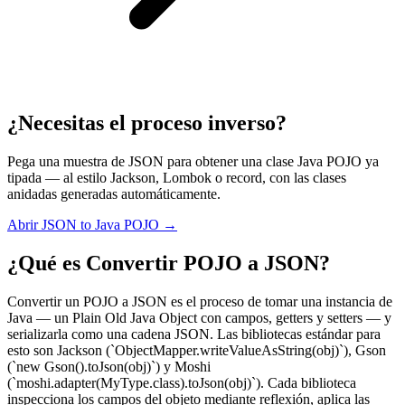
¿Necesitas el proceso inverso?
Pega una muestra de JSON para obtener una clase Java POJO ya
tipada — al estilo Jackson, Lombok o record, con las clases
anidadas generadas automáticamente.
Abrir JSON to Java POJO →
¿Qué es Convertir POJO a JSON?
Convertir un POJO a JSON es el proceso de tomar una instancia de
Java — un Plain Old Java Object con campos, getters y setters — y
serializarla como una cadena JSON. Las bibliotecas estándar para
esto son Jackson (`ObjectMapper.writeValueAsString(obj)`), Gson
(`new Gson().toJson(obj)`) y Moshi
(`moshi.adapter(MyType.class).toJson(obj)`). Cada biblioteca
inspecciona los campos del objeto mediante reflexión, aplica las