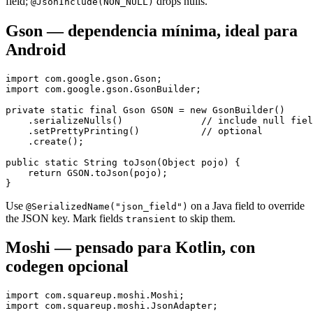
field;
drops nulls.
@JsonInclude(NON_NULL)
Gson — dependencia mínima, ideal para
Android
import com.google.gson.Gson;

import com.google.gson.GsonBuilder;

private static final Gson GSON = new GsonBuilder()

    .serializeNulls()              // include null fiel
    .setPrettyPrinting()           // optional

    .create();

public static String toJson(Object pojo) {

    return GSON.toJson(pojo);

}
Use
on a Java field to override
@SerializedName("json_field")
the JSON key. Mark fields
to skip them.
transient
Moshi — pensado para Kotlin, con
codegen opcional
import com.squareup.moshi.Moshi;

import com.squareup.moshi.JsonAdapter;
