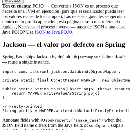
Marcador
Ten en cuenta:
POJO → Convertir a JSON es un proceso que
necesita una JVM en ejecución (para que el serializador pueda leer
los valores reales de los campos). Las recetas siguientes se ejecutan
dentro de tu propia aplicación; esta página es solo una referencia
rápida. ¿Necesitas el proceso inverso — pasar de JSON a una clase
Java POJO? Usa
JSON to Java POJO
.
Jackson — el valor por defecto en Spring
Spring Boot ships Jackson by default.
is thread-safe
ObjectMapper
— reuse a single instance.
import com.fasterxml.jackson.databind.ObjectMapper;

private static final ObjectMapper MAPPER = new ObjectMa
public static String toJson(Object pojo) throws JsonPro
    return MAPPER.writeValueAsString(pojo);

}

// Pretty-printed:

String pretty = MAPPER.writerWithDefaultPrettyPrinter()
Annotate fields with
when the
@JsonProperty("snake_case")
JSON field name differs from the Java field.
skips a
@JsonIgnore