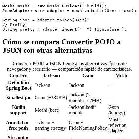
Moshi moshi = new Moshi.Builder().build();

JsonAdapter<User> adapter = moshi.adapter(User.class);

String json = adapter.toJson(user);

// Pretty:

String pretty = adapter.indent("  ").toJson(user);
Cómo se compara Convertir POJO a
JSON con otras alternativas
Convertir POJO a JSON frente a las alternativas típicas de
navegador y escritorio — comparación rápida de características.
Concern
Jackson
Gson
Moshi
Default in
Jackson
Jackson
—
Spring Boot
Jackson (3
Smallest jar
Gson (~280KB)
—
modules ~2MB)
Kotlin
Jackson kotlin
Gson
Moshi (best)
support
module
(kludgy)
Moshi
Annotation-
Jackson +
Gson +
reflection
free path
naming strategy
FieldNamingPolicy
adapter
Streaming