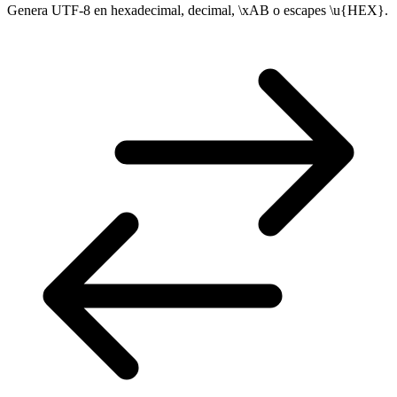
Genera UTF-8 en hexadecimal, decimal, \xAB o escapes \u{HEX}.