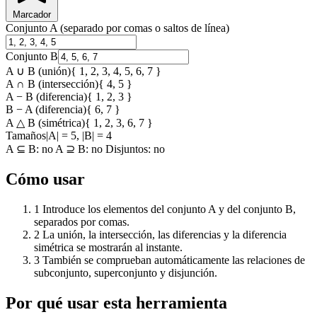
Marcador
Conjunto A (separado por comas o saltos de línea)
Conjunto B
A ∪ B (unión)
{ 1, 2, 3, 4, 5, 6, 7 }
A ∩ B (intersección)
{ 4, 5 }
A − B (diferencia)
{ 1, 2, 3 }
B − A (diferencia)
{ 6, 7 }
A △ B (simétrica)
{ 1, 2, 3, 6, 7 }
Tamaños
|A| = 5, |B| = 4
A ⊆ B:
no
A ⊇ B:
no
Disjuntos:
no
Cómo usar
1
Introduce los elementos del conjunto A y del conjunto B,
separados por comas.
2
La unión, la intersección, las diferencias y la diferencia
simétrica se mostrarán al instante.
3
También se comprueban automáticamente las relaciones de
subconjunto, superconjunto y disjunción.
Por qué usar esta herramienta