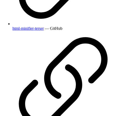
html-minifier-terser
— GitHub