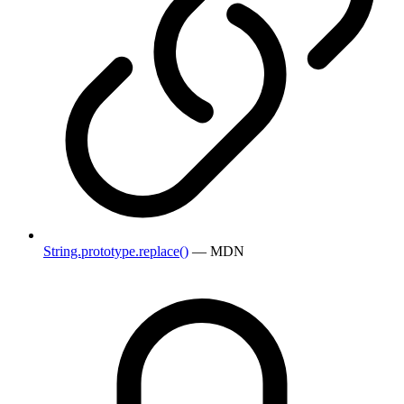
String.prototype.replace()
— MDN