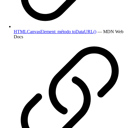
HTMLCanvasElement: método toDataURL()
— MDN Web
Docs