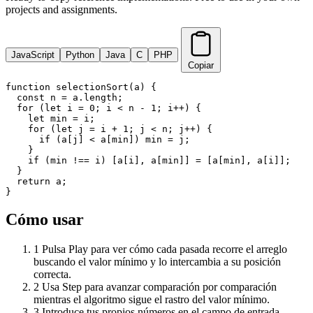
projects and assignments.
JavaScript
Python
Java
C
PHP
Copiar
function selectionSort(a) {

  const n = a.length;

  for (let i = 0; i < n - 1; i++) {

    let min = i;

    for (let j = i + 1; j < n; j++) {

      if (a[j] < a[min]) min = j;

    }

    if (min !== i) [a[i], a[min]] = [a[min], a[i]];

  }

  return a;

}
Cómo usar
1
Pulsa Play para ver cómo cada pasada recorre el arreglo
buscando el valor mínimo y lo intercambia a su posición
correcta.
2
Usa Step para avanzar comparación por comparación
mientras el algoritmo sigue el rastro del valor mínimo.
3
Introduce tus propios números en el campo de entrada