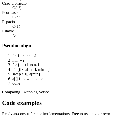
Caso promedio
O(n²)
Peor caso
O(n²)
Espacio
O(1)
Estable
No
Pseudocódigo
for i = 0 to n-2
min = i
for j = i+1 to n-1
if a[j] < a[min]: min = j
swap a[i], a[min]
a[i] is now in place
done
Comparing
Swapping
Sorted
Code examples
Ready-to-copy reference implementations. Free to use in your own