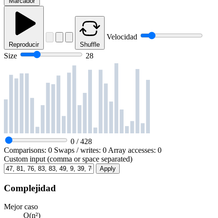
Marcador
Velocidad
Reproducir
Shuffle
Size
28
0
/
428
Comparisons:
0
Swaps / writes:
0
Array accesses:
0
Custom input (comma or space separated)
Apply
Complejidad
Mejor caso
O(n²)